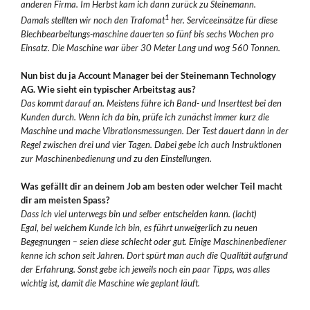
anderen Firma. Im Herbst kam ich dann zurück zu Steinemann.
1
Damals stellten wir noch den Trafomat
her. Serviceeinsätze für diese
Blechbearbeitungs-maschine dauerten so fünf bis sechs Wochen pro
Einsatz. Die Maschine war über 30 Meter Lang und wog 560 Tonnen.
Nun bist du ja Account Manager bei der Steinemann Technology
AG. Wie sieht ein typischer Arbeitstag aus?
Das kommt darauf an. Meistens führe ich Band- und Inserttest bei den
Kunden durch. Wenn ich da bin, prüfe ich zunächst immer kurz die
Maschine und mache Vibrationsmessungen. Der Test dauert dann in der
Regel zwischen drei und vier Tagen. Dabei gebe ich auch Instruktionen
zur Maschinenbedienung und zu den Einstellungen.
Was gefällt dir an deinem Job am besten oder welcher Teil macht
dir am meisten Spass?
Dass ich viel unterwegs bin und selber entscheiden kann. (lacht)
Egal, bei welchem Kunde ich bin, es führt unweigerlich zu neuen
Begegnungen – seien diese schlecht oder gut. Einige Maschinenbediener
kenne ich schon seit Jahren. Dort spürt man auch die Qualität aufgrund
der Erfahrung. Sonst gebe ich jeweils noch ein paar Tipps, was alles
wichtig ist, damit die Maschine wie geplant läuft.