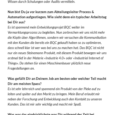
Wissen durch Schulungen oder Audits vermitteln.
Nun bist Du ja vor kurzem zum Abteilungsleiter Process &
Automation aufgestiegen. Wie sieht denn ein typischer Arbeitstag
bei Dir aus?
Es ist spannend mein Entwicklungsprojet BQC weiter im
Vermarktungsprozess zu begleiten. Nun zerbrechen wir uns nicht mehr
die Köpfe über Algorithmen, sondern wir versuchen die Kommunikation
mit den Kunden die bereits ein BQC gekauft haben so zu optimieren,
dass schnell klar ist wer was bei uns zu machen hat. Das BQC ist nicht
nur ein neues Steinemann Produkt, mit diesem Produkt bewegen wir uns
erstmal tief in der Materie «Industrie 4.0» oder «Industrial Internet of
Things». Da stehen für einen Maschinenbauer plötzlich neue
Fragestellungen an.
Was gefällt Dir an Deinem Job am besten oder welcher Teil macht
Dir am meisten Spass?
Es ist sehr lehrreich und spannend ein Produkt von der Pieke auf zu
leiten und später auf den Markt zu bringen. Mein Beruf erlaubt mir
neben der Forschung und Entwicklung auch den Kontakt zu unseren
Kunden. Das ist mir sehr wichtig und macht mir Spaß.
Was war das eindrücklichste was Dir während der Zeit bei