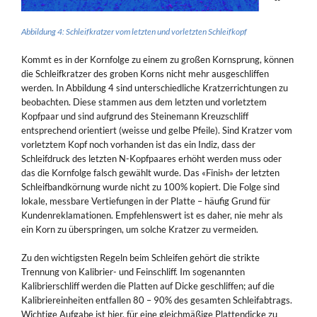
Abbildung 4: Schleifkratzer vom letzten und vorletzten Schleifkopf
Kommt es in der Kornfolge zu einem zu großen Kornsprung, können
die Schleifkratzer des groben Korns nicht mehr ausgeschliffen
werden. In Abbildung 4 sind unterschiedliche Kratzerrichtungen zu
beobachten. Diese stammen aus dem letzten und vorletztem
Kopfpaar und sind aufgrund des Steinemann Kreuzschliff
entsprechend orientiert (weisse und gelbe Pfeile). Sind Kratzer vom
vorletztem Kopf noch vorhanden ist das ein Indiz, dass der
Schleifdruck des letzten N-Kopfpaares erhöht werden muss oder
das die Kornfolge falsch gewählt wurde. Das «Finish» der letzten
Schleifbandkörnung wurde nicht zu 100% kopiert. Die Folge sind
lokale, messbare Vertiefungen in der Platte – häufig Grund für
Kundenreklamationen. Empfehlenswert ist es daher, nie mehr als
ein Korn zu überspringen, um solche Kratzer zu vermeiden.
Zu den wichtigsten Regeln beim Schleifen gehört die strikte
Trennung von Kalibrier- und Feinschliff. Im sogenannten
Kalibrierschliff werden die Platten auf Dicke geschliffen; auf die
Kalibriereinheiten entfallen 80 – 90% des gesamten Schleifabtrags.
Wichtige Aufgabe ist hier, für eine gleichmäßige Plattendicke zu