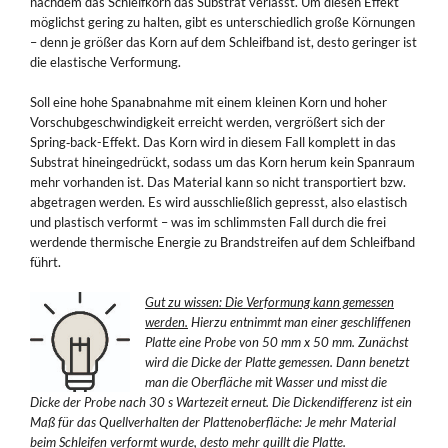
nachdem das Schleifkorn das Substrat verlässt. Um diesen Effekt
möglichst gering zu halten, gibt es unterschiedlich große Körnungen
– denn je größer das Korn auf dem Schleifband ist, desto geringer ist
die elastische Verformung.
Soll eine hohe Spanabnahme mit einem kleinen Korn und hoher
Vorschubgeschwindigkeit erreicht werden, vergrößert sich der
Spring‑back-Effekt. Das Korn wird in diesem Fall komplett in das
Substrat hineingedrückt, sodass um das Korn herum kein Spanraum
mehr vorhanden ist. Das Material kann so nicht transportiert bzw.
abgetragen werden. Es wird ausschließlich gepresst, also elastisch
und plastisch verformt – was im schlimmsten Fall durch die frei
werdende thermische Energie zu Brandstreifen auf dem Schleifband
führt.
Gut zu wissen: Die Verformung kann gemessen
werden.
Hierzu entnimmt man einer geschliffenen
Platte eine Probe von 50 mm x 50 mm. Zunächst
wird die Dicke der Platte gemessen. Dann benetzt
man die Oberfläche mit Wasser und misst die
Dicke der Probe nach 30 s Wartezeit erneut. Die Dickendifferenz ist ein
Maß für das Quellverhalten der Plattenoberfläche: Je mehr Material
beim Schleifen verformt wurde, desto mehr quillt die Platte.