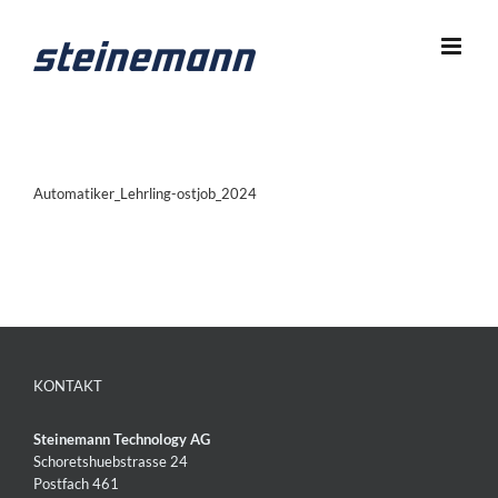
Zum
Inhalt
springen
Automatiker_Lehrling-ostjob_2024
KONTAKT
Steinemann Technology AG
Schoretshuebstrasse 24
Postfach 461