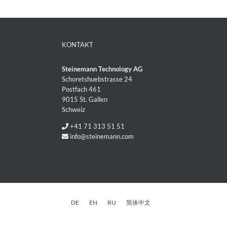
KONTAKT
Steinemann Technology AG
Schoretshuebstrasse 24
Postfach 461
9015 St. Gallen
Schweiz
+41 71 313 51 51
info@steinemann.com
DE
EN
RU
简体中文