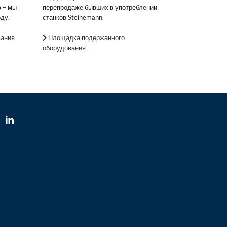
 – мы
перепродаже бывших в употреблении
ду.
станков Steinemann.
вания
Площадка подержанного
оборудования