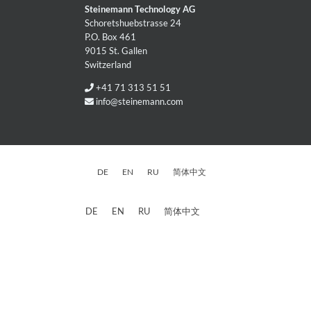
Steinemann Technology AG
Schoretshuebstrasse 24
P.O. Box 461
9015 St. Gallen
Switzerland
+41 71 313 51 51
info@steinemann.com
DE
EN
RU
简体中文
DE
EN
RU
简体中文