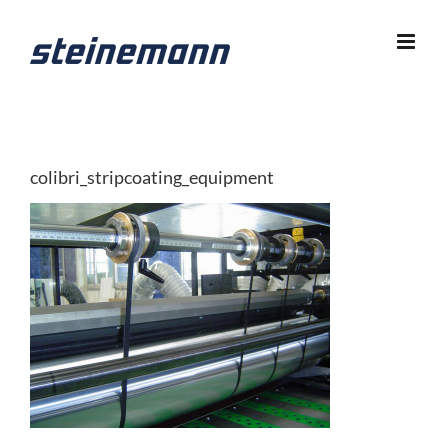
Zum
Inhalt
springen
colibri_stripcoating_equipment