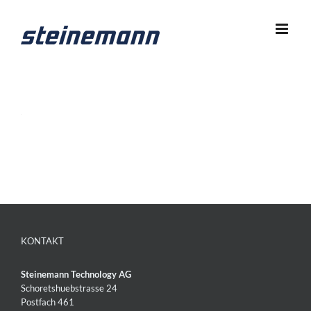
Zum
Inhalt
springen
KONTAKT
Steinemann Technology AG
Schoretshuebstrasse 24
Postfach 461